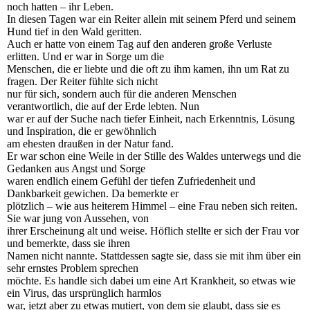
noch hatten – ihr Leben.
In diesen Tagen war ein Reiter allein mit seinem Pferd und seinem
Hund tief in den Wald geritten.
Auch er hatte von einem Tag auf den anderen große Verluste
erlitten. Und er war in Sorge um die
Menschen, die er liebte und die oft zu ihm kamen, ihn um Rat zu
fragen. Der Reiter fühlte sich nicht
nur für sich, sondern auch für die anderen Menschen
verantwortlich, die auf der Erde lebten. Nun
war er auf der Suche nach tiefer Einheit, nach Erkenntnis, Lösung
und Inspiration, die er gewöhnlich
am ehesten draußen in der Natur fand.
Er war schon eine Weile in der Stille des Waldes unterwegs und die
Gedanken aus Angst und Sorge
waren endlich einem Gefühl der tiefen Zufriedenheit und
Dankbarkeit gewichen. Da bemerkte er
plötzlich – wie aus heiterem Himmel – eine Frau neben sich reiten.
Sie war jung von Aussehen, von
ihrer Erscheinung alt und weise. Höflich stellte er sich der Frau vor
und bemerkte, dass sie ihren
Namen nicht nannte. Stattdessen sagte sie, dass sie mit ihm über ein
sehr ernstes Problem sprechen
möchte. Es handle sich dabei um eine Art Krankheit, so etwas wie
ein Virus, das ursprünglich harmlos
war, jetzt aber zu etwas mutiert, von dem sie glaubt, dass sie es