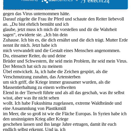
mysteriöse Frau, ob sie denn nichts gespürt habe, keine Temperatur
bekommen oder sonst etwas
gegen das Virus unternommen hätte.
Darauf zügelte die Frau ihr Pferd und schaute den Reiter liebevoll
an. „Du bist ehrlich bemüht und ich
glaube, jetzt muss ich mich dir vorstellen und dir die Wahrheit
sagen“, erwiderte sie. „Ich bin dein
Zuhause. Ich bin es, die dich ernährt und die dich trägt. Mutter Erde
nennt ihr mich. Jetzt habe ich
mich verwandelt und die Gestalt eines Menschen angenommen.
Du, einsamer Reiter, du und deine
Brüder und Schwestern, ihr seid mein Problem, ihr seid mein Virus.
Der Mensch hat sich zu meinem
Übel entwickelt. Ja, ich habe die Zeichen gespürt, als die
Verschmutzung zunahm, das Artensterben
um sich griff, die Kriege immer grausamer wurden, als die
Massentierhaltung zu einem weltweiten
Elend in der Tierwelt führte und als all das geschah, was ihr selbst
wisst, aber was ihr nicht sehen
wollt. Ich habe Fukushima zugelassen, extreme Waldbrände und
eine Ansammlung von Plastikmüll
im Meer, die so groß ist wie die Fläche Europas. In Syrien habe ich
den unsinnigsten Krieg aller Kriege
geschehen lassen und ihn lange Jahre ertragen, damit ihr euch
endlich selbst erkennt. Und ja, ich