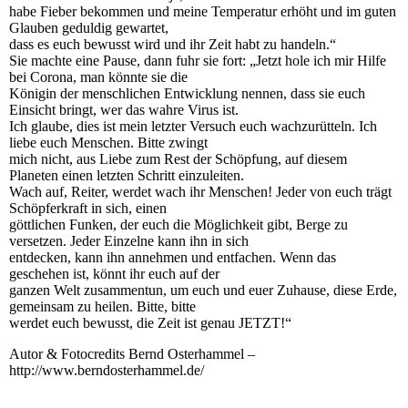
habe Fieber bekommen und meine Temperatur erhöht und im guten
Glauben geduldig gewartet,
dass es euch bewusst wird und ihr Zeit habt zu handeln.“
Sie machte eine Pause, dann fuhr sie fort: „Jetzt hole ich mir Hilfe
bei Corona, man könnte sie die
Königin der menschlichen Entwicklung nennen, dass sie euch
Einsicht bringt, wer das wahre Virus ist.
Ich glaube, dies ist mein letzter Versuch euch wachzurütteln. Ich
liebe euch Menschen. Bitte zwingt
mich nicht, aus Liebe zum Rest der Schöpfung, auf diesem
Planeten einen letzten Schritt einzuleiten.
Wach auf, Reiter, werdet wach ihr Menschen! Jeder von euch trägt
Schöpferkraft in sich, einen
göttlichen Funken, der euch die Möglichkeit gibt, Berge zu
versetzen. Jeder Einzelne kann ihn in sich
entdecken, kann ihn annehmen und entfachen. Wenn das
geschehen ist, könnt ihr euch auf der
ganzen Welt zusammentun, um euch und euer Zuhause, diese Erde,
gemeinsam zu heilen. Bitte, bitte
werdet euch bewusst, die Zeit ist genau JETZT!“
Autor & Fotocredits Bernd Osterhammel –
http://www.berndosterhammel.de/