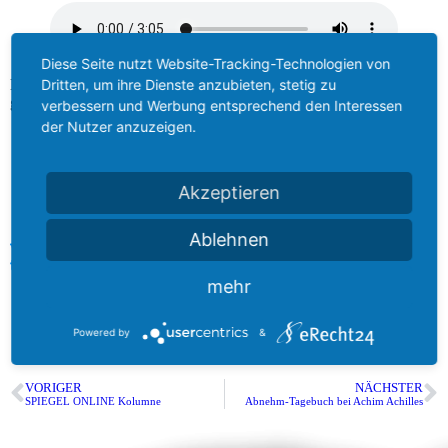
Diese Seite nutzt Website-Tracking-Technologien von
Dritten, um ihre Dienste anzubieten, stetig zu
Es wurde sogar zwei Mal ausgestrahlt. Ich habe mich sehr darüber
gefreut, da ich selbst Radio sehr gerne Radio höre.
verbessern und Werbung entsprechend den Interessen
der Nutzer anzuzeigen.
Akzeptieren
Ablehnen
Wenn dir der Artikel gefallen hat kannst Du Ihn gerne
teilen:
mehr
teilen
teilen
Powered by
&
VORIGER
NÄCHSTER
SPIEGEL ONLINE Kolumne
Abnehm-Tagebuch bei Achim Achilles