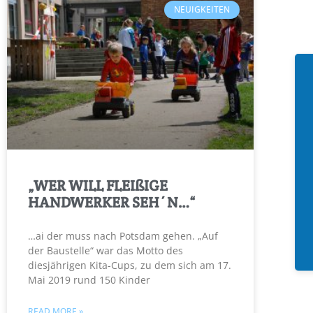
NEUIGKEITEN
„WER WILL FLEIßIGE
HANDWERKER SEH´N…“
…ai der muss nach Potsdam gehen. „Auf
der Baustelle“ war das Motto des
diesjährigen Kita-Cups, zu dem sich am 17.
Mai 2019 rund 150 Kinder
READ MORE »